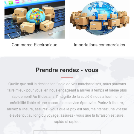
Commerce Electronique
Importations commerciales
Prendre rendez - vous
Quelle que soit la destination finale de vos marchandises, nous pouvons
faire mieux pour vous, en nous engageant à arriver à temps et même plus
rapidement! Au fil des ans, l'intégrité de la société nous a fourni une
crédibilité fiable et une capacité de service éprouvée. Partez à l'heure,
arrivez à l'heure, assurez - vous que le prix est bas, maintenez une vitesse
élevée tout au long du voyage, assurez - vous que la livraison est sûre,
rapide et rapide.