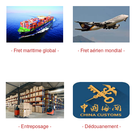
- Fret maritime global -
- Fret aérien mondial -
- Entreposage -
- Dédouanement -