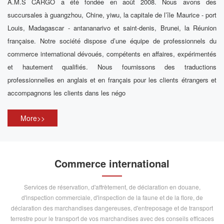
A.M.S CARGO a été fondée en août 2008. Nous avons des
succursales à guangzhou, Chine, yiwu, la capitale de l’île Maurice - port
Louis, Madagascar - antananarivo et saint-denis, Brunei, la Réunion
française. Notre société dispose d’une équipe de professionnels du
commerce international dévoués, compétents en affaires, expérimentés
et hautement qualifiés. Nous fournissons des traductions
professionnelles en anglais et en français pour les clients étrangers et
accompagnons les clients dans les négo
More>>
Commerce international
Services de réservation, d'affrètement, de déclaration en douane,
d'inspection commerciale, d'inspection de la faune et de la flore, de
déclaration des marchandises dangereuses, d'entreposage et de transport
terrestre pour le transport de vos marchandises avec des conseils efficaces